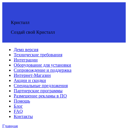
Кристалл
Создай свой Кристалл
Демо версия
Технические требования
Интеграции
Оборудование для установки
Сопровождение и поддержка
Интернет-Магазин
Акции и скидки
Специальные предложения
Партнерские программы
Размещение рекламы в ПО
Помощь
Блог
FAQ
Контакты
Главная