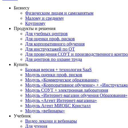
Бизнесу
Физическим лицам и самозанятым
Малому и среднему
Крупному
Продукты и решения
Для учебных центров
Для оценки проф. рисков
Для корпоративного обучения
Для инструктажей по ОТ
Для проведения СОУТ и производственного контро
Для центров по охране труда
Купить
Базовая версия + технология SaaS
Модуль оценки проф. рисков
Модуль «Коммерческое образование»
Модуль «Корпоративное обучение» + «Инструктажи 
Модуль СОУТ + электронная лаборатория
Модуль «Интернет-магазин обучения Образования»
Модуль «Агент Интернет-магазина»
Модуль Агент МИОБС Кристалл
Модуль «вебинары»
Учебник
Видео лекции и вебинары
Для чтения