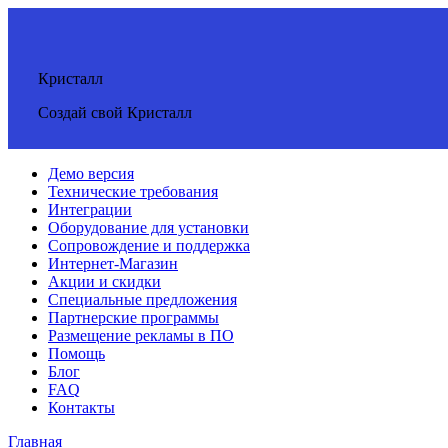
Кристалл
Создай свой Кристалл
Демо версия
Технические требования
Интеграции
Оборудование для установки
Сопровождение и поддержка
Интернет-Магазин
Акции и скидки
Специальные предложения
Партнерские программы
Размещение рекламы в ПО
Помощь
Блог
FAQ
Контакты
Главная