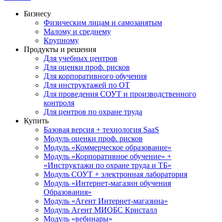
Бизнесу
Физическим лицам и самозанятым
Малому и среднему
Крупному
Продукты и решения
Для учебных центров
Для оценки проф. рисков
Для корпоративного обучения
Для инструктажей по ОТ
Для проведения СОУТ и производственного
контроля
Для центров по охране труда
Купить
Базовая версия + технология SaaS
Модуль оценки проф. рисков
Модуль «Коммерческое образование»
Модуль «Корпоративное обучение» +
«Инструктажи по охране труда и ТБ»
Модуль СОУТ + электронная лаборатория
Модуль «Интернет-магазин обучения
Образования»
Модуль «Агент Интернет-магазина»
Модуль Агент МИОБС Кристалл
Модуль «вебинары»