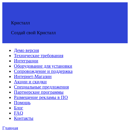
Кристалл
Создай свой Кристалл
Демо версия
Технические требования
Интеграции
Оборудование для установки
Сопровождение и поддержка
Интернет-Магазин
Акции и скидки
Специальные предложения
Партнерские программы
Размещение рекламы в ПО
Помощь
Блог
FAQ
Контакты
Главная