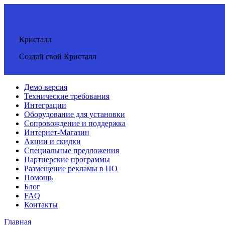
Кристалл
Создай свой Кристалл
Демо версия
Технические требования
Интеграции
Оборудование для установки
Сопровождение и поддержка
Интернет-Магазин
Акции и скидки
Специальные предложения
Партнерские программы
Размещение рекламы в ПО
Помощь
Блог
FAQ
Контакты
Главная