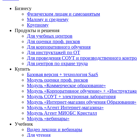
Бизнесу
Физическим лицам и самозанятым
Малому и среднему
Крупному
Продукты и решения
Для учебных центров
Для оценки проф. рисков
Для корпоративного обучения
Для инструктажей по ОТ
Для проведения СОУТ и производственного контро
Для центров по охране труда
Купить
Базовая версия + технология SaaS
Модуль оценки проф. рисков
Модуль «Коммерческое образование»
Модуль «Корпоративное обучение» + «Инструктажи 
Модуль СОУТ + электронная лаборатория
Модуль «Интернет-магазин обучения Образования»
Модуль «Агент Интернет-магазина»
Модуль Агент МИОБС Кристалл
Модуль «вебинары»
Учебник
Видео лекции и вебинары
Для чтения