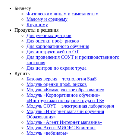
Бизнесу
Физическим лицам и самозанятым
Малому и среднему
Крупному
Продукты и решения
Для учебных центров
Для оценки проф. рисков
Для корпоративного обучения
Для инструктажей по ОТ
Для проведения СОУТ и производственного
контроля
Для центров по охране труда
Купить
Базовая версия + технология SaaS
Модуль оценки проф. рисков
Модуль «Коммерческое образование»
Модуль «Корпоративное обучение» +
«Инструктажи по охране труда и ТБ»
Модуль СОУТ + электронная лаборатория
Модуль «Интернет-магазин обучения
Образования»
Модуль «Агент Интернет-магазина»
Модуль Агент МИОБС Кристалл
Модуль «вебинары»