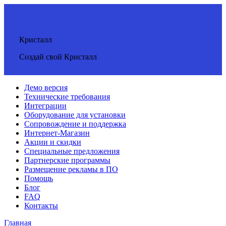
Кристалл
Создай свой Кристалл
Демо версия
Технические требования
Интеграции
Оборудование для установки
Сопровождение и поддержка
Интернет-Магазин
Акции и скидки
Специальные предложения
Партнерские программы
Размещение рекламы в ПО
Помощь
Блог
FAQ
Контакты
Главная