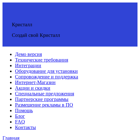
Кристалл
Создай свой Кристалл
Демо версия
Технические требования
Интеграции
Оборудование для установки
Сопровождение и поддержка
Интернет-Магазин
Акции и скидки
Специальные предложения
Партнерские программы
Размещение рекламы в ПО
Помощь
Блог
FAQ
Контакты
Главная