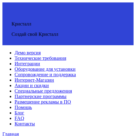
Кристалл
Создай свой Кристалл
Демо версия
Технические требования
Интеграции
Оборудование для установки
Сопровождение и поддержка
Интернет-Магазин
Акции и скидки
Специальные предложения
Партнерские программы
Размещение рекламы в ПО
Помощь
Блог
FAQ
Контакты
Главная