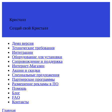
Кристалл
Создай свой Кристалл
Демо версия
Технические требования
Интеграции
Оборудование для установки
Сопровождение и поддержка
Интернет-Магазин
Акции и скидки
Специальные предложения
Партнерские программы
Размещение рекламы в ПО
Помощь
Блог
FAQ
Контакты
Главная