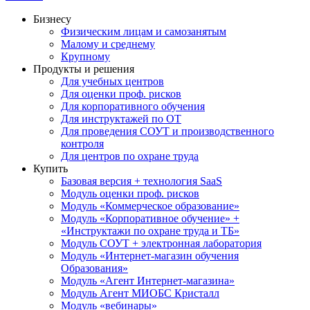
Бизнесу
Физическим лицам и самозанятым
Малому и среднему
Крупному
Продукты и решения
Для учебных центров
Для оценки проф. рисков
Для корпоративного обучения
Для инструктажей по ОТ
Для проведения СОУТ и производственного
контроля
Для центров по охране труда
Купить
Базовая версия + технология SaaS
Модуль оценки проф. рисков
Модуль «Коммерческое образование»
Модуль «Корпоративное обучение» +
«Инструктажи по охране труда и ТБ»
Модуль СОУТ + электронная лаборатория
Модуль «Интернет-магазин обучения
Образования»
Модуль «Агент Интернет-магазина»
Модуль Агент МИОБС Кристалл
Модуль «вебинары»