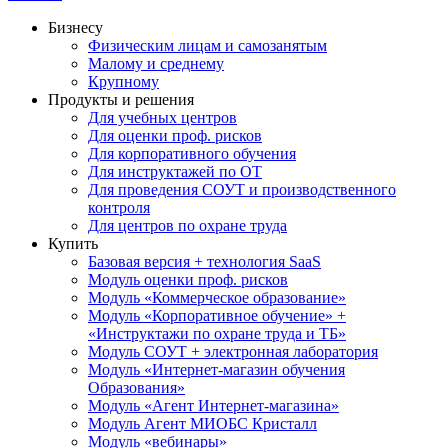
Бизнесу
Физическим лицам и самозанятым
Малому и среднему
Крупному
Продукты и решения
Для учебных центров
Для оценки проф. рисков
Для корпоративного обучения
Для инструктажей по ОТ
Для проведения СОУТ и производственного
контроля
Для центров по охране труда
Купить
Базовая версия + технология SaaS
Модуль оценки проф. рисков
Модуль «Коммерческое образование»
Модуль «Корпоративное обучение» +
«Инструктажи по охране труда и ТБ»
Модуль СОУТ + электронная лаборатория
Модуль «Интернет-магазин обучения
Образования»
Модуль «Агент Интернет-магазина»
Модуль Агент МИОБС Кристалл
Модуль «вебинары»