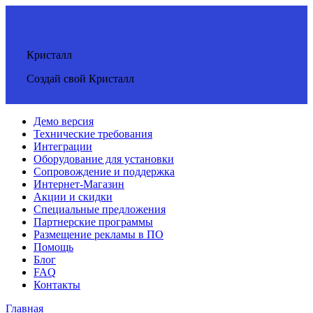
Кристалл
Создай свой Кристалл
Демо версия
Технические требования
Интеграции
Оборудование для установки
Сопровождение и поддержка
Интернет-Магазин
Акции и скидки
Специальные предложения
Партнерские программы
Размещение рекламы в ПО
Помощь
Блог
FAQ
Контакты
Главная