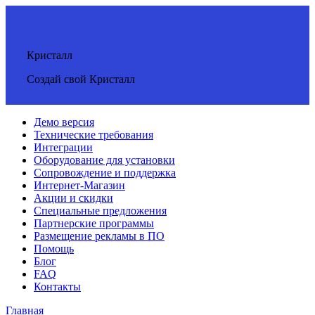
Кристалл
Создай свой Кристалл
Демо версия
Технические требования
Интеграции
Оборудование для установки
Сопровождение и поддержка
Интернет-Магазин
Акции и скидки
Специальные предложения
Партнерские программы
Размещение рекламы в ПО
Помощь
Блог
FAQ
Контакты
Главная