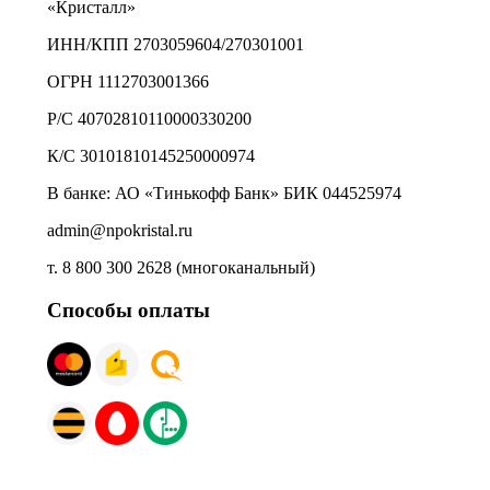
«Кристалл»
ИНН/КПП 2703059604/270301001
ОГРН 1112703001366
Р/С 40702810110000330200
К/С 30101810145250000974
В банке: АО «Тинькофф Банк» БИК 044525974
admin@npokristal.ru
т. 8 800 300 2628 (многоканальный)
Способы оплаты