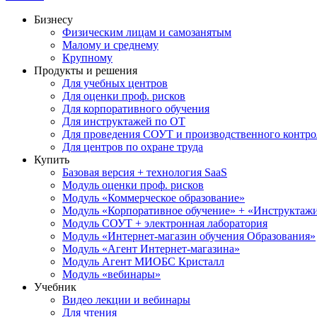
Бизнесу
Физическим лицам и самозанятым
Малому и среднему
Крупному
Продукты и решения
Для учебных центров
Для оценки проф. рисков
Для корпоративного обучения
Для инструктажей по ОТ
Для проведения СОУТ и производственного контро
Для центров по охране труда
Купить
Базовая версия + технология SaaS
Модуль оценки проф. рисков
Модуль «Коммерческое образование»
Модуль «Корпоративное обучение» + «Инструктажи 
Модуль СОУТ + электронная лаборатория
Модуль «Интернет-магазин обучения Образования»
Модуль «Агент Интернет-магазина»
Модуль Агент МИОБС Кристалл
Модуль «вебинары»
Учебник
Видео лекции и вебинары
Для чтения