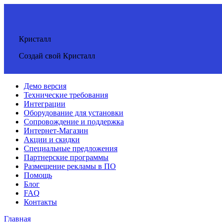
Кристалл
Создай свой Кристалл
Демо версия
Технические требования
Интеграции
Оборудование для установки
Сопровождение и поддержка
Интернет-Магазин
Акции и скидки
Специальные предложения
Партнерские программы
Размещение рекламы в ПО
Помощь
Блог
FAQ
Контакты
Главная