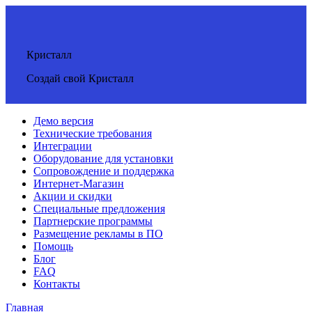
Кристалл
Создай свой Кристалл
Демо версия
Технические требования
Интеграции
Оборудование для установки
Сопровождение и поддержка
Интернет-Магазин
Акции и скидки
Специальные предложения
Партнерские программы
Размещение рекламы в ПО
Помощь
Блог
FAQ
Контакты
Главная