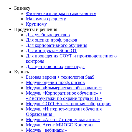
Бизнесу
Физическим лицам и самозанятым
Малому и среднему
Крупному
Продукты и решения
Для учебных центров
Для оценки проф. рисков
Для корпоративного обучения
Для инструктажей по ОТ
Для проведения СОУТ и производственного
контроля
Для центров по охране труда
Купить
Базовая версия + технология SaaS
Модуль оценки проф. рисков
Модуль «Коммерческое образование»
Модуль «Корпоративное обучение» +
«Инструктажи по охране труда и ТБ»
Модуль СОУТ + электронная лаборатория
Модуль «Интернет-магазин обучения
Образования»
Модуль «Агент Интернет-магазина»
Модуль Агент МИОБС Кристалл
Модуль «вебинары»