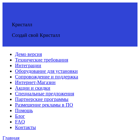
Кристалл
Создай свой Кристалл
Демо версия
Технические требования
Интеграции
Оборудование для установки
Сопровождение и поддержка
Интернет-Магазин
Акции и скидки
Специальные предложения
Партнерские программы
Размещение рекламы в ПО
Помощь
Блог
FAQ
Контакты
Главная