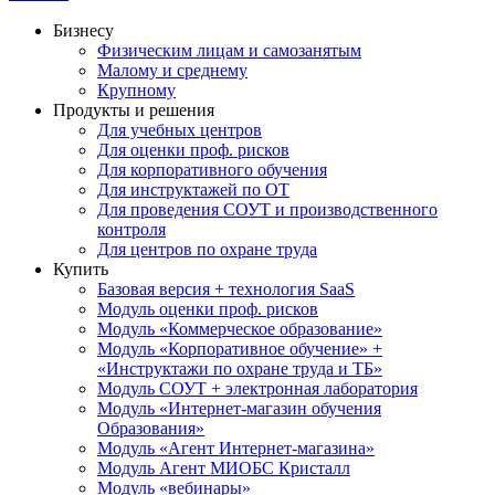
Бизнесу
Физическим лицам и самозанятым
Малому и среднему
Крупному
Продукты и решения
Для учебных центров
Для оценки проф. рисков
Для корпоративного обучения
Для инструктажей по ОТ
Для проведения СОУТ и производственного
контроля
Для центров по охране труда
Купить
Базовая версия + технология SaaS
Модуль оценки проф. рисков
Модуль «Коммерческое образование»
Модуль «Корпоративное обучение» +
«Инструктажи по охране труда и ТБ»
Модуль СОУТ + электронная лаборатория
Модуль «Интернет-магазин обучения
Образования»
Модуль «Агент Интернет-магазина»
Модуль Агент МИОБС Кристалл
Модуль «вебинары»