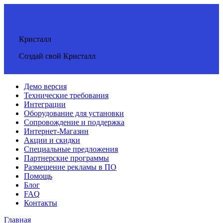
Кристалл
Создай свой Кристалл
Демо версия
Технические требования
Интеграции
Оборудование для установки
Сопровождение и поддержка
Интернет-Магазин
Акции и скидки
Специальные предложения
Партнерские программы
Размещение рекламы в ПО
Помощь
Блог
FAQ
Контакты
Главная