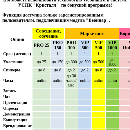
УСПК "Кристалл" по бонусной программе!
Функция доступна только зарегистрированным
пользователям, подключившиммодуль "Вебинар".
Совещание,
Маркетинг
Корп
обучение
Опция
PRO
PRO
VIP
VIP
VIP
PRO 25
150
300
500
500
1000
Unl
Срок (месяцы)
1
1
1
1
1
1
до
Участники
до 25
до 150
до 300
до 500
до 500
u
1000
Спикеры
до 8
до 8
до 2
до 2
до 8
до 2
u
до 30
Часы
unlim
unlim
часов/
unlim
unlim
unlim
u
мес
Запись
Чат
Презентации
Опросы
Демонстрация
Конвертация
Брендирование