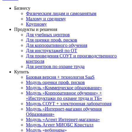
Бизнесу
Физическим лицам и самозанятым
Малому и среднему
Крупному
Продукты и решения
Для учебных центров
Для оценки проф. рисков
Для корпоративного обучения
Для инструктажей по ОТ
Для проведения СОУТ и производственного
контроля
Для центров по охране труда
Купить
Базовая версия + технология SaaS
Модуль оценки проф. рисков
Модуль «Коммерческое образование»
Модуль «Корпоративное обучение» +
«Инструктажи по охране труда и ТБ»
Модуль СОУТ + электронная лаборатория
Модуль «Интернет-магазин обучения
Образования»
Модуль «Агент Интернет-магазина»
Модуль Агент МИОБС Кристалл
Модуль «вебинары»