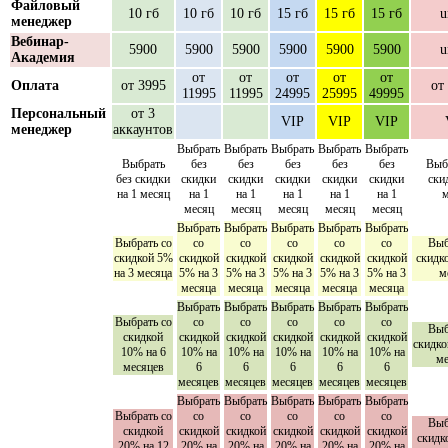
Файловый
10 гб
10 гб
10 гб
15 гб
15 гб
15 гб
u
менеджер
Вебинар-
5900
5900
5900
5900
5900
5900
u
Академия
от
от
от
от
от
Оплата
от 3995
от
11995
11995
24995
25995
49995
Персональный
от 3
VIP
VIP
VIP
менеджер
аккаунтов
Выбрать
Выбрать
Выбрать
Выбрать
Выбрать
Выбрать
без
без
без
без
без
Выб
без скидки
скидки
скидки
скидки
скидки
скидки
ски
на 1 месяц
на 1
на 1
на 1
на 1
на 1
м
месяц
месяц
месяц
месяц
месяц
Выбрать
Выбрать
Выбрать
Выбрать
Выбрать
Выбрать со
со
со
со
со
со
Выб
скидкой 5%
скидкой
скидкой
скидкой
скидкой
скидкой
скидк
на 3 месяца
5% на 3
5% на 3
5% на 3
5% на 3
5% на 3
м
месяца
месяца
месяца
месяца
месяца
Выбрать
Выбрать
Выбрать
Выбрать
Выбрать
Выбрать со
со
со
со
со
со
Выб
скидкой
скидкой
скидкой
скидкой
скидкой
скидкой
скидко
10% на 6
10% на
10% на
10% на
10% на
10% на
ме
месяцев
6
6
6
6
6
месяцев
месяцев
месяцев
месяцев
месяцев
Выбрать
Выбрать
Выбрать
Выбрать
Выбрать
Выбрать со
со
со
со
со
со
Выб
скидкой
скидкой
скидкой
скидкой
скидкой
скидкой
скидк
20% на 12
20% на
20% на
20% на
20% на
20% на