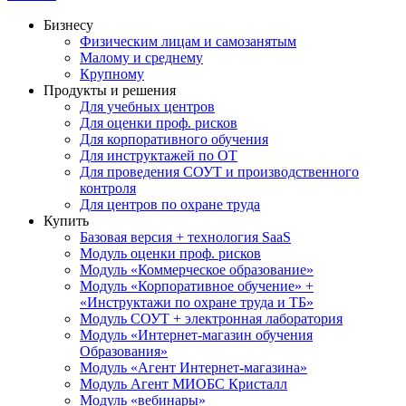
Бизнесу
Физическим лицам и самозанятым
Малому и среднему
Крупному
Продукты и решения
Для учебных центров
Для оценки проф. рисков
Для корпоративного обучения
Для инструктажей по ОТ
Для проведения СОУТ и производственного
контроля
Для центров по охране труда
Купить
Базовая версия + технология SaaS
Модуль оценки проф. рисков
Модуль «Коммерческое образование»
Модуль «Корпоративное обучение» +
«Инструктажи по охране труда и ТБ»
Модуль СОУТ + электронная лаборатория
Модуль «Интернет-магазин обучения
Образования»
Модуль «Агент Интернет-магазина»
Модуль Агент МИОБС Кристалл
Модуль «вебинары»