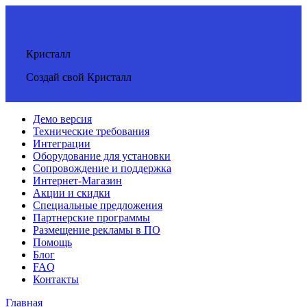
Кристалл
Создай свой Кристалл
Демо версия
Технические требования
Интеграции
Оборудование для установки
Сопровождение и поддержка
Интернет-Магазин
Акции и скидки
Специальные предложения
Партнерские программы
Размещение рекламы в ПО
Помощь
Блог
FAQ
Контакты
Главная