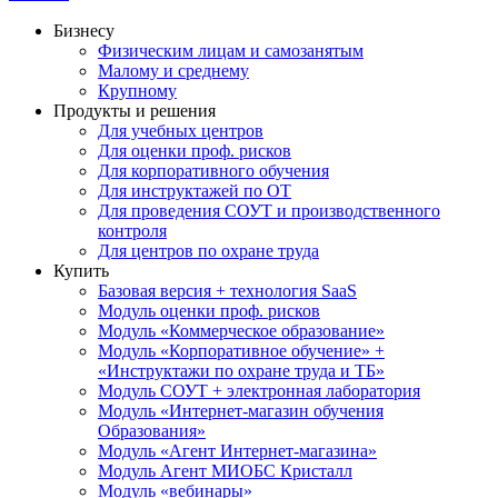
Бизнесу
Физическим лицам и самозанятым
Малому и среднему
Крупному
Продукты и решения
Для учебных центров
Для оценки проф. рисков
Для корпоративного обучения
Для инструктажей по ОТ
Для проведения СОУТ и производственного
контроля
Для центров по охране труда
Купить
Базовая версия + технология SaaS
Модуль оценки проф. рисков
Модуль «Коммерческое образование»
Модуль «Корпоративное обучение» +
«Инструктажи по охране труда и ТБ»
Модуль СОУТ + электронная лаборатория
Модуль «Интернет-магазин обучения
Образования»
Модуль «Агент Интернет-магазина»
Модуль Агент МИОБС Кристалл
Модуль «вебинары»