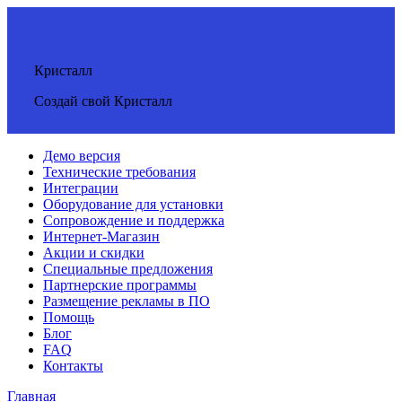
Кристалл
Создай свой Кристалл
Демо версия
Технические требования
Интеграции
Оборудование для установки
Сопровождение и поддержка
Интернет-Магазин
Акции и скидки
Специальные предложения
Партнерские программы
Размещение рекламы в ПО
Помощь
Блог
FAQ
Контакты
Главная