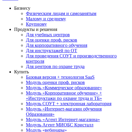
Бизнесу
Физическим лицам и самозанятым
Малому и среднему
Крупному
Продукты и решения
Для учебных центров
Для оценки проф. рисков
Для корпоративного обучения
Для инструктажей по ОТ
Для проведения СОУТ и производственного
контроля
Для центров по охране труда
Купить
Базовая версия + технология SaaS
Модуль оценки проф. рисков
Модуль «Коммерческое образование»
Модуль «Корпоративное обучение» +
«Инструктажи по охране труда и ТБ»
Модуль СОУТ + электронная лаборатория
Модуль «Интернет-магазин обучения
Образования»
Модуль «Агент Интернет-магазина»
Модуль Агент МИОБС Кристалл
Модуль «вебинары»