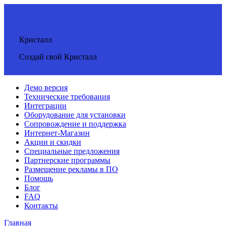
Кристалл
Создай свой Кристалл
Демо версия
Технические требования
Интеграции
Оборудование для установки
Сопровождение и поддержка
Интернет-Магазин
Акции и скидки
Специальные предложения
Партнерские программы
Размещение рекламы в ПО
Помощь
Блог
FAQ
Контакты
Главная