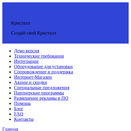
Кристалл
Создай свой Кристалл
Демо версия
Технические требования
Интеграции
Оборудование для установки
Сопровождение и поддержка
Интернет-Магазин
Акции и скидки
Специальные предложения
Партнерские программы
Размещение рекламы в ПО
Помощь
Блог
FAQ
Контакты
Главная