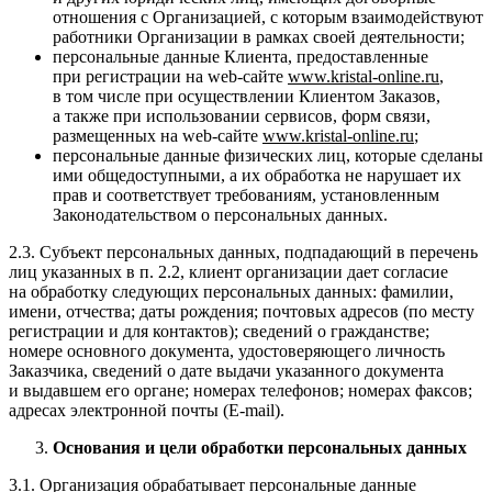
отношения с Организацией, с которым взаимодействуют
работники Организации в рамках своей деятельности;
персональные данные Клиента, предоставленные
при регистрации на web-сайте
www
.
kristal
-
online
.
ru
,
в том числе при осуществлении Клиентом Заказов,
а также при использовании сервисов, форм связи,
размещенных на web-сайте
www
.
kristal
-
online
.
ru
;
персональные данные физических лиц, которые сделаны
ими общедоступными, а их обработка не нарушает их
прав и соответствует требованиям, установленным
Законодательством о персональных данных.
2.3. Субъект персональных данных, подпадающий в перечень
лиц указанных в п. 2.2, клиент организации дает согласие
на обработку следующих персональных данных: фамилии,
имени, отчества; даты рождения; почтовых адресов (по месту
регистрации и для контактов); сведений о гражданстве;
номере основного документа, удостоверяющего личность
Заказчика, сведений о дате выдачи указанного документа
и выдавшем его органе; номерах телефонов; номерах факсов;
адресах электронной почты (E-mail).
Основания и цели обработки персональных данных
3.1. Организация обрабатывает персональные данные