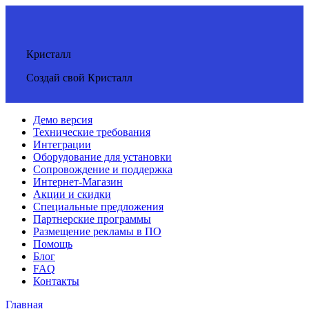
Кристалл
Создай свой Кристалл
Демо версия
Технические требования
Интеграции
Оборудование для установки
Сопровождение и поддержка
Интернет-Магазин
Акции и скидки
Специальные предложения
Партнерские программы
Размещение рекламы в ПО
Помощь
Блог
FAQ
Контакты
Главная