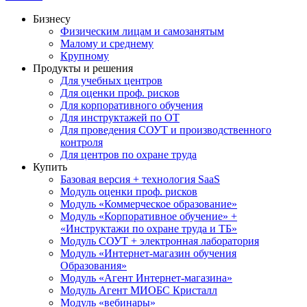
Бизнесу
Физическим лицам и самозанятым
Малому и среднему
Крупному
Продукты и решения
Для учебных центров
Для оценки проф. рисков
Для корпоративного обучения
Для инструктажей по ОТ
Для проведения СОУТ и производственного
контроля
Для центров по охране труда
Купить
Базовая версия + технология SaaS
Модуль оценки проф. рисков
Модуль «Коммерческое образование»
Модуль «Корпоративное обучение» +
«Инструктажи по охране труда и ТБ»
Модуль СОУТ + электронная лаборатория
Модуль «Интернет-магазин обучения
Образования»
Модуль «Агент Интернет-магазина»
Модуль Агент МИОБС Кристалл
Модуль «вебинары»