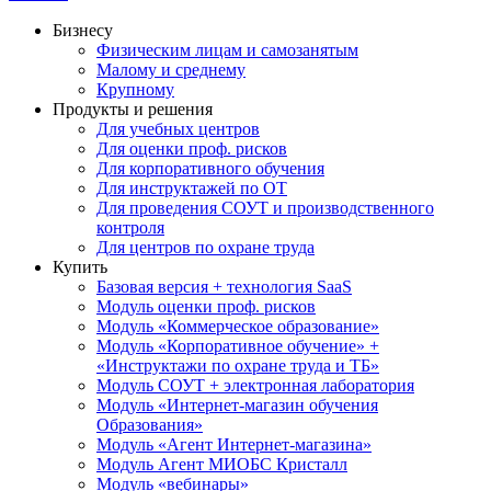
Бизнесу
Физическим лицам и самозанятым
Малому и среднему
Крупному
Продукты и решения
Для учебных центров
Для оценки проф. рисков
Для корпоративного обучения
Для инструктажей по ОТ
Для проведения СОУТ и производственного
контроля
Для центров по охране труда
Купить
Базовая версия + технология SaaS
Модуль оценки проф. рисков
Модуль «Коммерческое образование»
Модуль «Корпоративное обучение» +
«Инструктажи по охране труда и ТБ»
Модуль СОУТ + электронная лаборатория
Модуль «Интернет-магазин обучения
Образования»
Модуль «Агент Интернет-магазина»
Модуль Агент МИОБС Кристалл
Модуль «вебинары»