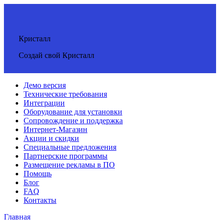
Кристалл
Создай свой Кристалл
Демо версия
Технические требования
Интеграции
Оборудование для установки
Сопровождение и поддержка
Интернет-Магазин
Акции и скидки
Специальные предложения
Партнерские программы
Размещение рекламы в ПО
Помощь
Блог
FAQ
Контакты
Главная