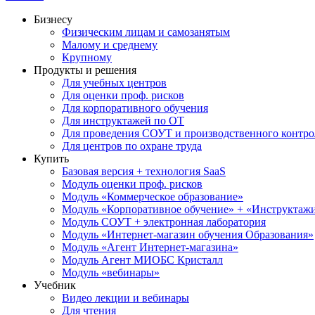
Бизнесу
Физическим лицам и самозанятым
Малому и среднему
Крупному
Продукты и решения
Для учебных центров
Для оценки проф. рисков
Для корпоративного обучения
Для инструктажей по ОТ
Для проведения СОУТ и производственного контро
Для центров по охране труда
Купить
Базовая версия + технология SaaS
Модуль оценки проф. рисков
Модуль «Коммерческое образование»
Модуль «Корпоративное обучение» + «Инструктажи 
Модуль СОУТ + электронная лаборатория
Модуль «Интернет-магазин обучения Образования»
Модуль «Агент Интернет-магазина»
Модуль Агент МИОБС Кристалл
Модуль «вебинары»
Учебник
Видео лекции и вебинары
Для чтения