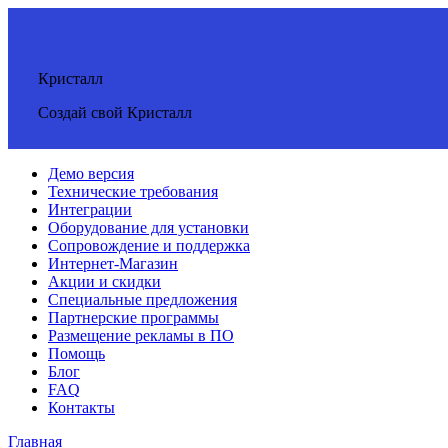
Кристалл
Создай свой Кристалл
Демо версия
Технические требования
Интеграции
Оборудование для установки
Сопровождение и поддержка
Интернет-Магазин
Акции и скидки
Специальные предложения
Партнерские программы
Размещение рекламы в ПО
Помощь
Блог
FAQ
Контакты
Главная