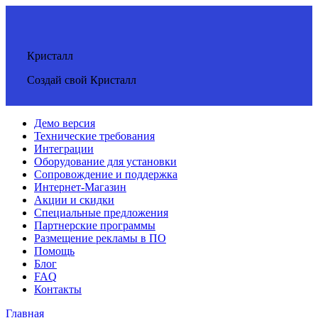
Кристалл
Создай свой Кристалл
Демо версия
Технические требования
Интеграции
Оборудование для установки
Сопровождение и поддержка
Интернет-Магазин
Акции и скидки
Специальные предложения
Партнерские программы
Размещение рекламы в ПО
Помощь
Блог
FAQ
Контакты
Главная