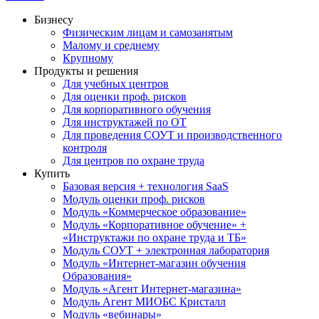
Бизнесу
Физическим лицам и самозанятым
Малому и среднему
Крупному
Продукты и решения
Для учебных центров
Для оценки проф. рисков
Для корпоративного обучения
Для инструктажей по ОТ
Для проведения СОУТ и производственного
контроля
Для центров по охране труда
Купить
Базовая версия + технология SaaS
Модуль оценки проф. рисков
Модуль «Коммерческое образование»
Модуль «Корпоративное обучение» +
«Инструктажи по охране труда и ТБ»
Модуль СОУТ + электронная лаборатория
Модуль «Интернет-магазин обучения
Образования»
Модуль «Агент Интернет-магазина»
Модуль Агент МИОБС Кристалл
Модуль «вебинары»