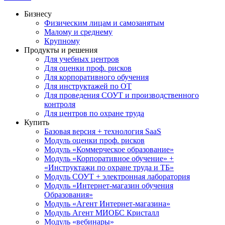
Бизнесу
Физическим лицам и самозанятым
Малому и среднему
Крупному
Продукты и решения
Для учебных центров
Для оценки проф. рисков
Для корпоративного обучения
Для инструктажей по ОТ
Для проведения СОУТ и производственного
контроля
Для центров по охране труда
Купить
Базовая версия + технология SaaS
Модуль оценки проф. рисков
Модуль «Коммерческое образование»
Модуль «Корпоративное обучение» +
«Инструктажи по охране труда и ТБ»
Модуль СОУТ + электронная лаборатория
Модуль «Интернет-магазин обучения
Образования»
Модуль «Агент Интернет-магазина»
Модуль Агент МИОБС Кристалл
Модуль «вебинары»