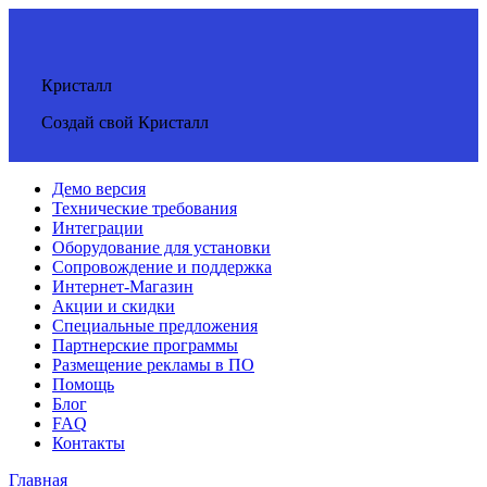
Кристалл
Создай свой Кристалл
Демо версия
Технические требования
Интеграции
Оборудование для установки
Сопровождение и поддержка
Интернет-Магазин
Акции и скидки
Специальные предложения
Партнерские программы
Размещение рекламы в ПО
Помощь
Блог
FAQ
Контакты
Главная