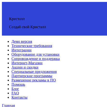
Кристалл
Создай свой Кристалл
Демо версия
Технические требования
Интеграции
Оборудование для установки
Сопровождение и поддержка
Интернет-Магазин
Акции и скидки
Специальные предложения
Партнерские программы
Размещение рекламы в ПО
Помощь
Блог
FAQ
Контакты
Главная