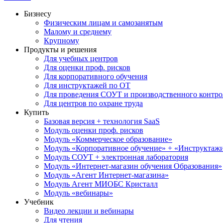
Бизнесу
Физическим лицам и самозанятым
Малому и среднему
Крупному
Продукты и решения
Для учебных центров
Для оценки проф. рисков
Для корпоративного обучения
Для инструктажей по ОТ
Для проведения СОУТ и производственного контро
Для центров по охране труда
Купить
Базовая версия + технология SaaS
Модуль оценки проф. рисков
Модуль «Коммерческое образование»
Модуль «Корпоративное обучение» + «Инструктажи 
Модуль СОУТ + электронная лаборатория
Модуль «Интернет-магазин обучения Образования»
Модуль «Агент Интернет-магазина»
Модуль Агент МИОБС Кристалл
Модуль «вебинары»
Учебник
Видео лекции и вебинары
Для чтения