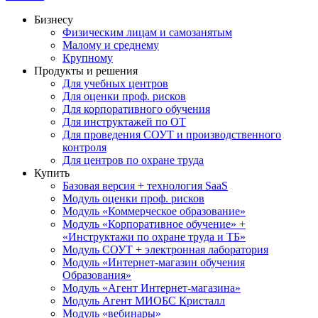
Бизнесу
Физическим лицам и самозанятым
Малому и среднему
Крупному
Продукты и решения
Для учебных центров
Для оценки проф. рисков
Для корпоративного обучения
Для инструктажей по ОТ
Для проведения СОУТ и производственного
контроля
Для центров по охране труда
Купить
Базовая версия + технология SaaS
Модуль оценки проф. рисков
Модуль «Коммерческое образование»
Модуль «Корпоративное обучение» +
«Инструктажи по охране труда и ТБ»
Модуль СОУТ + электронная лаборатория
Модуль «Интернет-магазин обучения
Образования»
Модуль «Агент Интернет-магазина»
Модуль Агент МИОБС Кристалл
Модуль «вебинары»