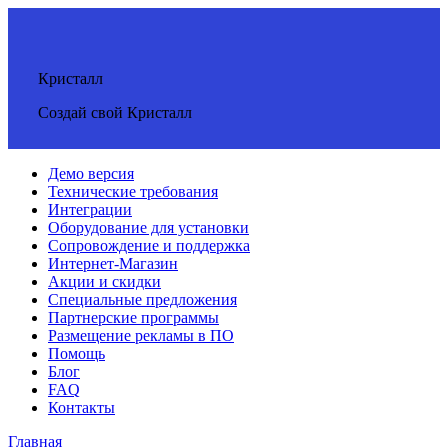
Кристалл
Создай свой Кристалл
Демо версия
Технические требования
Интеграции
Оборудование для установки
Сопровождение и поддержка
Интернет-Магазин
Акции и скидки
Специальные предложения
Партнерские программы
Размещение рекламы в ПО
Помощь
Блог
FAQ
Контакты
Главная