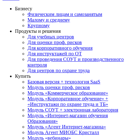
Бизнесу
Физическим лицам и самозанятым
Малому и среднему
Крупному
Продукты и решения
Для учебных центров
Для оценки проф. рисков
Для корпоративного обучения
Для инструктажей по ОТ
Для проведения СОУТ и производственного
контроля
Для центров по охране труда
Купить
Базовая версия + технология SaaS
Модуль оценки проф. рисков
Модуль «Коммерческое образование»
Модуль «Корпоративное обучение» +
«Инструктажи по охране труда и ТБ»
Модуль СОУТ + электронная лаборатория
Модуль «Интернет-магазин обучения
Образования»
Модуль «Агент Интернет-магазина»
Модуль Агент МИОБС Кристалл
Модуль «вебинары»