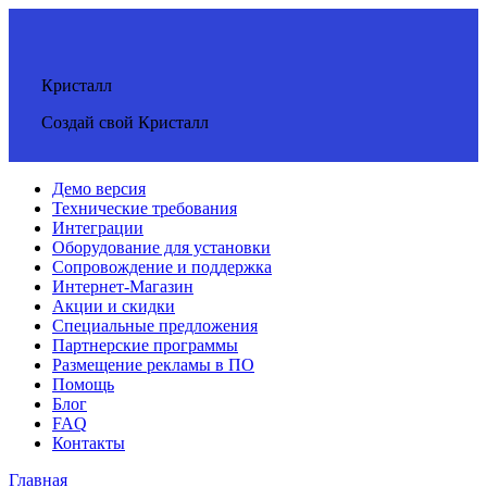
Кристалл
Создай свой Кристалл
Демо версия
Технические требования
Интеграции
Оборудование для установки
Сопровождение и поддержка
Интернет-Магазин
Акции и скидки
Специальные предложения
Партнерские программы
Размещение рекламы в ПО
Помощь
Блог
FAQ
Контакты
Главная