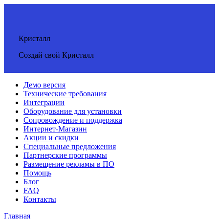
Кристалл
Создай свой Кристалл
Демо версия
Технические требования
Интеграции
Оборудование для установки
Сопровождение и поддержка
Интернет-Магазин
Акции и скидки
Специальные предложения
Партнерские программы
Размещение рекламы в ПО
Помощь
Блог
FAQ
Контакты
Главная