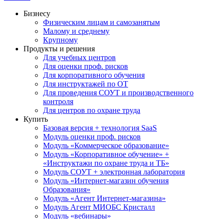
Бизнесу
Физическим лицам и самозанятым
Малому и среднему
Крупному
Продукты и решения
Для учебных центров
Для оценки проф. рисков
Для корпоративного обучения
Для инструктажей по ОТ
Для проведения СОУТ и производственного
контроля
Для центров по охране труда
Купить
Базовая версия + технология SaaS
Модуль оценки проф. рисков
Модуль «Коммерческое образование»
Модуль «Корпоративное обучение» +
«Инструктажи по охране труда и ТБ»
Модуль СОУТ + электронная лаборатория
Модуль «Интернет-магазин обучения
Образования»
Модуль «Агент Интернет-магазина»
Модуль Агент МИОБС Кристалл
Модуль «вебинары»