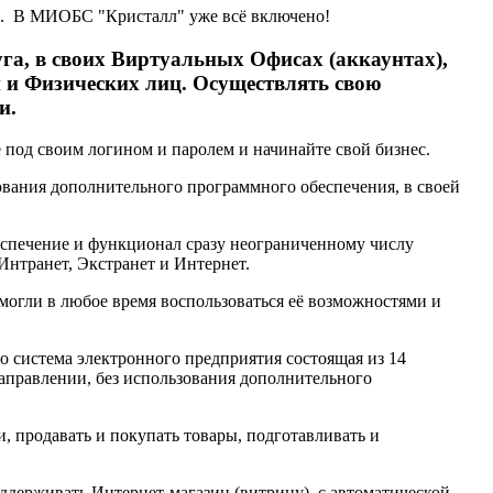
сы. В МИОБС "Кристалл" уже всё включено!
га, в своих Виртуальных Офисах (аккаунтах),
 и Физических лиц. Осуществлять свою
и.
е под своим логином и паролем и начинайте свой бизнес.
ования дополнительного программного обеспечения, в своей
еспечение и функционал сразу неограниченному числу
Интранет, Экстранет и Интернет.
гли в любое время воспользоваться её возможностями и
система электронного предприятия состоящая из 14
направлении, без использования дополнительного
, продавать и покупать товары, подготавливать и
ддерживать Интернет-магазин (витрину), с автоматической