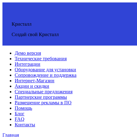
Кристалл
Создай свой Кристалл
Демо версия
Технические требования
Интеграции
Оборудование для установки
Сопровождение и поддержка
Интернет-Магазин
Акции и скидки
Специальные предложения
Партнерские программы
Размещение рекламы в ПО
Помощь
Блог
FAQ
Контакты
Главная