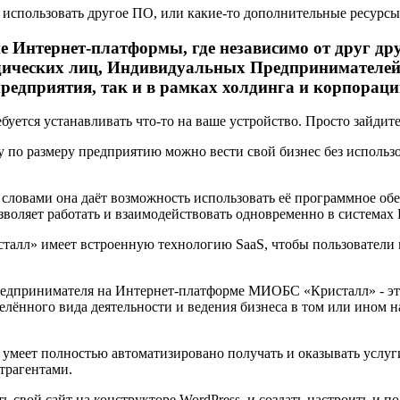
я использовать другое ПО, или какие-то дополнительные ресур
Интернет-платформы, где независимо от друг дру
дических лиц, Индивидуальных Предпринимателей
предприятия, так и в рамках холдинга и корпораци
буется устанавливать что-то на ваше устройство. Просто зайдит
 по размеру предприятию можно вести свой бизнес без использ
 словами она даёт возможность использовать её программное об
зволяет работать и взаимодействовать одновременно в системах 
л» имеет встроенную технологию SaaS, чтобы пользователи мо
дпринимателя на Интернет-платформе МИОБС «Кристалл» - это 
елённого вида деятельности и ведения бизнеса в том или ином 
умеет полностью автоматизировано получать и оказывать услуги
трагентами.
вой сайт на конструкторе WordPress, и создать настроить и по