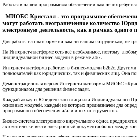
Работая в нашем программном обеспечении вам не потребуетс
МИОБС Кристалл - это программное обеспечение 
могут работать неограниченное количество Юри
электронную деятельность, как в рамках одного 
Для работы на платформе ни вам ни вашим сотрудникам, не тре
На Интернет-платформе есть всё необходимое, поэтому любому
индивидуальной бизнес-модели в режиме 24/7.
Интернет-платформа работает в бизнес-модели b2b2c. Другими
пользователей как юридических, так и физических лиц. Она по
Демонстрационная версия Интернет-платформы МИОБС «Кристал
функционалом для решения бизнес задач.
Каждый аккаунт Юридического лица или Индивидуального Пре
основных модулей, каждый из которых предназначен для опред
программного обеспечения и/или иных инструментов.
Бизнес-система электронного виртуального офиса предприятия 
автоматически вести электронный документооборот между кон
К каждому виртуальному офису предприятия можно подключить с