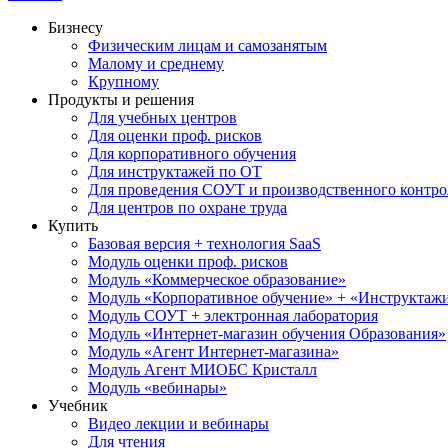
Бизнесу
Физическим лицам и самозанятым
Малому и среднему
Крупному
Продукты и решения
Для учебных центров
Для оценки проф. рисков
Для корпоративного обучения
Для инструктажей по ОТ
Для проведения СОУТ и производственного контро
Для центров по охране труда
Купить
Базовая версия + технология SaaS
Модуль оценки проф. рисков
Модуль «Коммерческое образование»
Модуль «Корпоративное обучение» + «Инструктажи 
Модуль СОУТ + электронная лаборатория
Модуль «Интернет-магазин обучения Образования»
Модуль «Агент Интернет-магазина»
Модуль Агент МИОБС Кристалл
Модуль «вебинары»
Учебник
Видео лекции и вебинары
Для чтения