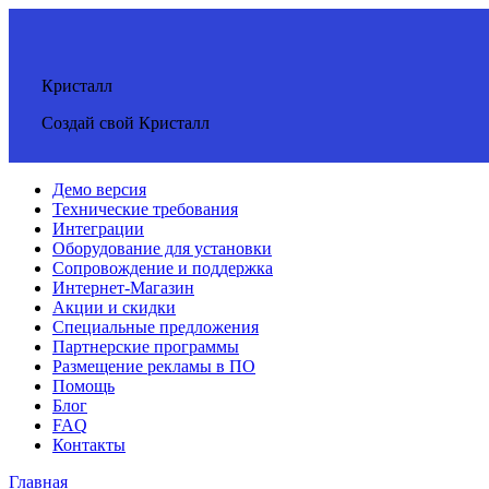
Кристалл
Создай свой Кристалл
Демо версия
Технические требования
Интеграции
Оборудование для установки
Сопровождение и поддержка
Интернет-Магазин
Акции и скидки
Специальные предложения
Партнерские программы
Размещение рекламы в ПО
Помощь
Блог
FAQ
Контакты
Главная