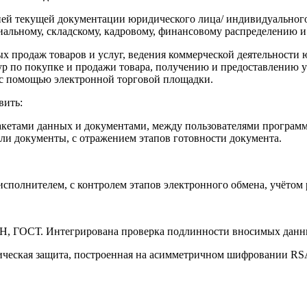
ней текущей документации юридического лица/ индивидуальног
альному, складскому, кадровому, финансовому распределению и 
ых продаж товаров и услуг, ведения коммерческой деятельности
 по покупке и продажи товара, получению и предоставлению у
и с помощью электронной торговой площадки.
вить:
акетами данных и документами, между пользователями програм
и документы, с отражением этапов готовности документа.
сполнителем, с контролем этапов электронного обмена, учётом
Н, ГОСТ. Интегрирована проверка подлинности вносимых дан
ческая защита, построенная на асимметричном шифровании RS