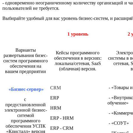
- одновременно неограниченному количеству организаций и час
пользователей не требуется.
Выбирайте удобный для вас уровень бизнес-систем, и расширя
1 уровень
2 
Варианты
Кейсы программного
Электро
развертывания бизес-
обеспечения в версиях:
системы в в
систем программного
локальна/сетевая, SaaS
сетевая, 
обеспечения на
(облачная) версия.
в
вашем предприятии
- «Товары и
CRM
«Бизнес-сервер»
- «Внутрик
ERP
с
обучение»
предустановленной
HRM
электронной бизнес-
- «Коммерче
ситемой
ERP - HRM
программного
- «СОУТ»
обеспечения УСПК
ERP - CRM
«Кристалл» версия