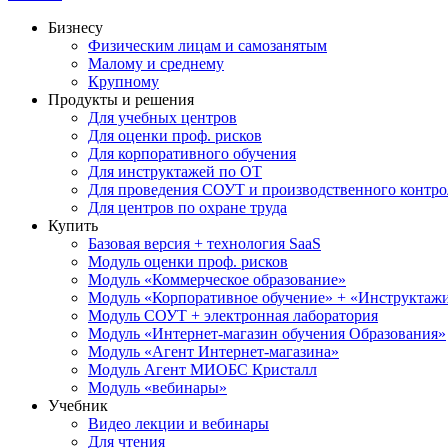
Бизнесу
Физическим лицам и самозанятым
Малому и среднему
Крупному
Продукты и решения
Для учебных центров
Для оценки проф. рисков
Для корпоративного обучения
Для инструктажей по ОТ
Для проведения СОУТ и производственного контро
Для центров по охране труда
Купить
Базовая версия + технология SaaS
Модуль оценки проф. рисков
Модуль «Коммерческое образование»
Модуль «Корпоративное обучение» + «Инструктажи 
Модуль СОУТ + электронная лаборатория
Модуль «Интернет-магазин обучения Образования»
Модуль «Агент Интернет-магазина»
Модуль Агент МИОБС Кристалл
Модуль «вебинары»
Учебник
Видео лекции и вебинары
Для чтения