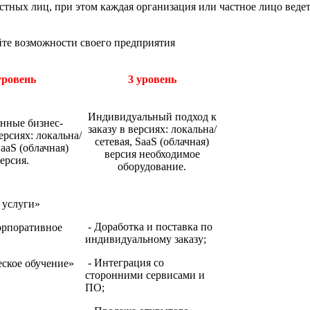
тных лиц, при этом каждая организация или частное лицо ведет
йте возможности своего предприятия
уровень
3 уровень
Индивидуальный подход к
нные бизнес-
заказу в версиях: локальна/
ерсиях: локальна/
сетевая, SaaS (облачная)
SaaS (облачная)
версия необходимое
ерсия.
оборудование.
 услуги»
- Доработка и поставка по
орпоративное
индивидуальному заказу;
- Интеграция со
ское обучение»
сторонними сервисами и
ПО;