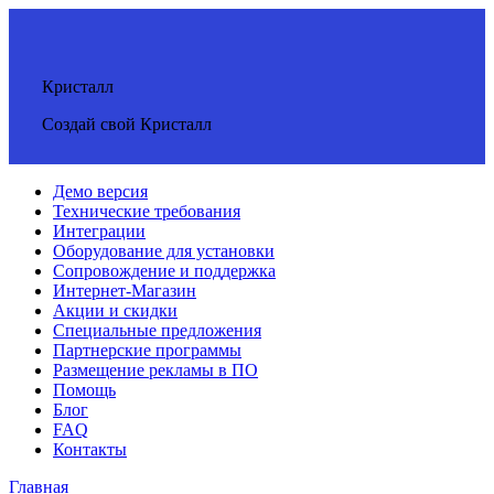
Кристалл
Создай свой Кристалл
Демо версия
Технические требования
Интеграции
Оборудование для установки
Сопровождение и поддержка
Интернет-Магазин
Акции и скидки
Специальные предложения
Партнерские программы
Размещение рекламы в ПО
Помощь
Блог
FAQ
Контакты
Главная