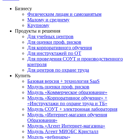
Бизнесу
Физическим лицам и самозанятым
Малому и среднему
Крупному
Продукты и решения
Для учебных центров
Для оценки проф. рисков
Для корпоративного обучения
Для инструктажей по ОТ
Для проведения СОУТ и производственного
контроля
Для центров по охране труда
Купить
Базовая версия + технология SaaS
Модуль оценки проф. рисков
Модуль «Коммерческое образование»
Модуль «Корпоративное обучение» +
«Инструктажи по охране труда и ТБ»
Модуль СОУТ + электронная лаборатория
Модуль «Интернет-магазин обучения
Образования»
Модуль «Агент Интернет-магазина»
Модуль Агент МИОБС Кристалл
Модуль «вебинары»