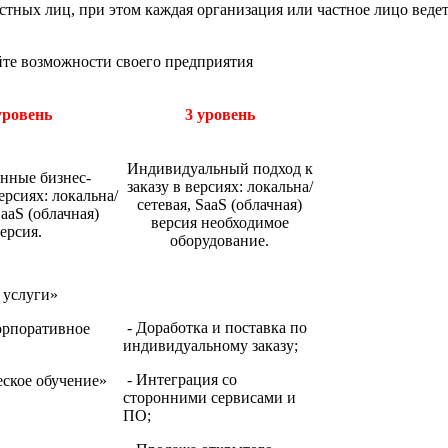
тных лиц, при этом каждая организация или частное лицо ведет
йте возможности своего предприятия
уровень
3 уровень
Индивидуальный подход к
нные бизнес-
заказу в версиях: локальна/
ерсиях: локальна/
сетевая, SaaS (облачная)
SaaS (облачная)
версия необходимое
ерсия.
оборудование.
 услуги»
- Доработка и поставка по
орпоративное
индивидуальному заказу;
- Интеграция со
ское обучение»
сторонними сервисами и
ПО;