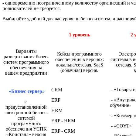
- одновременно неограниченному количеству организаций и час
пользователей не требуется.
Выбирайте удобный для вас уровень бизнес-систем, и расширя
1 уровень
2 
Варианты
Кейсы программного
Электро
развертывания бизес-
обеспечения в версиях:
системы в в
систем программного
локальна/сетевая, SaaS
сетевая, 
обеспечения на
(облачная) версия.
в
вашем предприятии
- «Товары и
CRM
«Бизнес-сервер»
- «Внутрик
ERP
с
обучение»
предустановленной
HRM
электронной бизнес-
- «Коммерче
ситемой
ERP - HRM
программного
- «СОУТ»
обеспечения УСПК
ERP - CRM
«Кристалл» версия