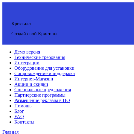
Кристалл
Создай свой Кристалл
Демо версия
Технические требования
Интеграции
Оборудование для установки
Сопровождение и поддержка
Интернет-Магазин
Акции и скидки
Специальные предложения
Партнерские программы
Размещение рекламы в ПО
Помощь
Блог
FAQ
Контакты
Главная