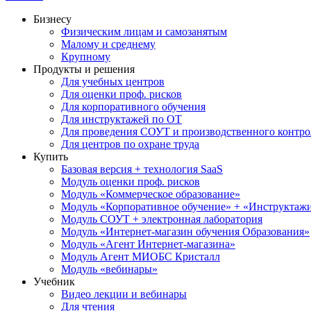
Бизнесу
Физическим лицам и самозанятым
Малому и среднему
Крупному
Продукты и решения
Для учебных центров
Для оценки проф. рисков
Для корпоративного обучения
Для инструктажей по ОТ
Для проведения СОУТ и производственного контро
Для центров по охране труда
Купить
Базовая версия + технология SaaS
Модуль оценки проф. рисков
Модуль «Коммерческое образование»
Модуль «Корпоративное обучение» + «Инструктажи 
Модуль СОУТ + электронная лаборатория
Модуль «Интернет-магазин обучения Образования»
Модуль «Агент Интернет-магазина»
Модуль Агент МИОБС Кристалл
Модуль «вебинары»
Учебник
Видео лекции и вебинары
Для чтения