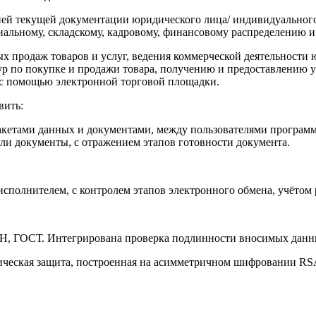
ней текущей документации юридического лица/ индивидуальног
альному, складскому, кадровому, финансовому распределению и 
ых продаж товаров и услуг, ведения коммерческой деятельности
 по покупке и продажи товара, получению и предоставлению у
и с помощью электронной торговой площадки.
вить:
акетами данных и документами, между пользователями програм
и документы, с отражением этапов готовности документа.
сполнителем, с контролем этапов электронного обмена, учётом
Н, ГОСТ. Интегрирована проверка подлинности вносимых дан
ческая защита, построенная на асимметричном шифровании RS