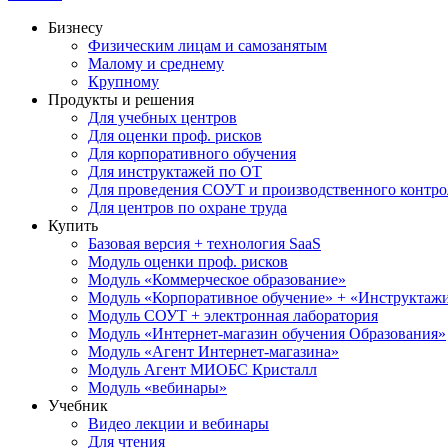
Бизнесу
Физическим лицам и самозанятым
Малому и среднему
Крупному
Продукты и решения
Для учебных центров
Для оценки проф. рисков
Для корпоративного обучения
Для инструктажей по ОТ
Для проведения СОУТ и производственного контро
Для центров по охране труда
Купить
Базовая версия + технология SaaS
Модуль оценки проф. рисков
Модуль «Коммерческое образование»
Модуль «Корпоративное обучение» + «Инструктажи 
Модуль СОУТ + электронная лаборатория
Модуль «Интернет-магазин обучения Образования»
Модуль «Агент Интернет-магазина»
Модуль Агент МИОБС Кристалл
Модуль «вебинары»
Учебник
Видео лекции и вебинары
Для чтения