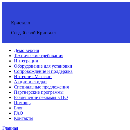
Кристалл
Создай свой Кристалл
Демо версия
Технические требования
Интеграции
Оборудование для установки
Сопровождение и поддержка
Интернет-Магазин
Акции и скидки
Специальные предложения
Партнерские программы
Размещение рекламы в ПО
Помощь
Блог
FAQ
Контакты
Главная