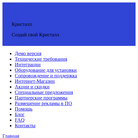
Кристалл
Создай свой Кристалл
Демо версия
Технические требования
Интеграции
Оборудование для установки
Сопровождение и поддержка
Интернет-Магазин
Акции и скидки
Специальные предложения
Партнерские программы
Размещение рекламы в ПО
Помощь
Блог
FAQ
Контакты
Главная