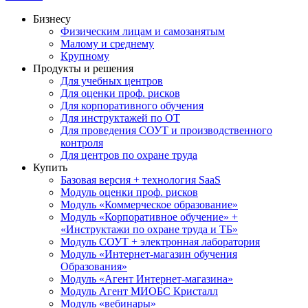
Бизнесу
Физическим лицам и самозанятым
Малому и среднему
Крупному
Продукты и решения
Для учебных центров
Для оценки проф. рисков
Для корпоративного обучения
Для инструктажей по ОТ
Для проведения СОУТ и производственного
контроля
Для центров по охране труда
Купить
Базовая версия + технология SaaS
Модуль оценки проф. рисков
Модуль «Коммерческое образование»
Модуль «Корпоративное обучение» +
«Инструктажи по охране труда и ТБ»
Модуль СОУТ + электронная лаборатория
Модуль «Интернет-магазин обучения
Образования»
Модуль «Агент Интернет-магазина»
Модуль Агент МИОБС Кристалл
Модуль «вебинары»