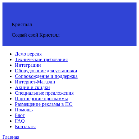
Кристалл
Создай свой Кристалл
Демо версия
Технические требования
Интеграции
Оборудование для установки
Сопровождение и поддержка
Интернет-Магазин
Акции и скидки
Специальные предложения
Партнерские программы
Размещение рекламы в ПО
Помощь
Блог
FAQ
Контакты
Главная