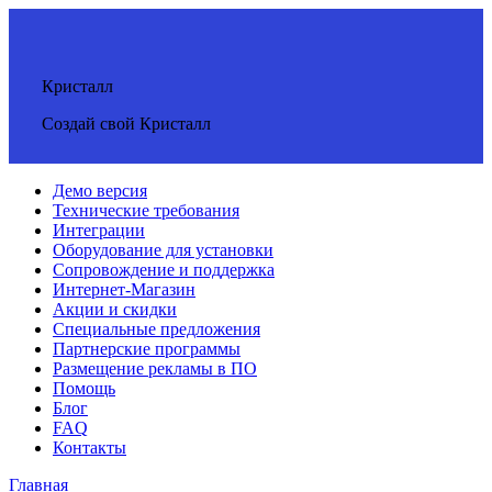
Кристалл
Создай свой Кристалл
Демо версия
Технические требования
Интеграции
Оборудование для установки
Сопровождение и поддержка
Интернет-Магазин
Акции и скидки
Специальные предложения
Партнерские программы
Размещение рекламы в ПО
Помощь
Блог
FAQ
Контакты
Главная