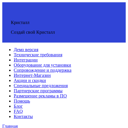
Кристалл
Создай свой Кристалл
Демо версия
Технические требования
Интеграции
Оборудование для установки
Сопровождение и поддержка
Интернет-Магазин
Акции и скидки
Специальные предложения
Партнерские программы
Размещение рекламы в ПО
Помощь
Блог
FAQ
Контакты
Главная