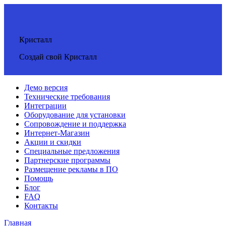
Кристалл
Создай свой Кристалл
Демо версия
Технические требования
Интеграции
Оборудование для установки
Сопровождение и поддержка
Интернет-Магазин
Акции и скидки
Специальные предложения
Партнерские программы
Размещение рекламы в ПО
Помощь
Блог
FAQ
Контакты
Главная