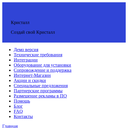
Кристалл
Создай свой Кристалл
Демо версия
Технические требования
Интеграции
Оборудование для установки
Сопровождение и поддержка
Интернет-Магазин
Акции и скидки
Специальные предложения
Партнерские программы
Размещение рекламы в ПО
Помощь
Блог
FAQ
Контакты
Главная