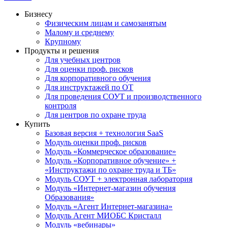
Бизнесу
Физическим лицам и самозанятым
Малому и среднему
Крупному
Продукты и решения
Для учебных центров
Для оценки проф. рисков
Для корпоративного обучения
Для инструктажей по ОТ
Для проведения СОУТ и производственного
контроля
Для центров по охране труда
Купить
Базовая версия + технология SaaS
Модуль оценки проф. рисков
Модуль «Коммерческое образование»
Модуль «Корпоративное обучение» +
«Инструктажи по охране труда и ТБ»
Модуль СОУТ + электронная лаборатория
Модуль «Интернет-магазин обучения
Образования»
Модуль «Агент Интернет-магазина»
Модуль Агент МИОБС Кристалл
Модуль «вебинары»