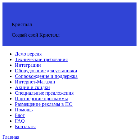
Кристалл
Создай свой Кристалл
Демо версия
Технические требования
Интеграции
Оборудование для установки
Сопровождение и поддержка
Интернет-Магазин
Акции и скидки
Специальные предложения
Партнерские программы
Размещение рекламы в ПО
Помощь
Блог
FAQ
Контакты
Главная