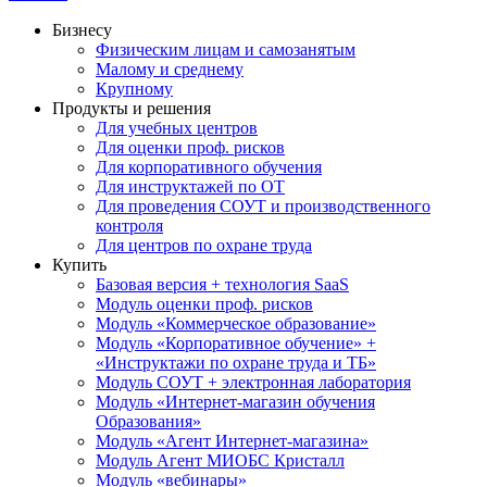
Бизнесу
Физическим лицам и самозанятым
Малому и среднему
Крупному
Продукты и решения
Для учебных центров
Для оценки проф. рисков
Для корпоративного обучения
Для инструктажей по ОТ
Для проведения СОУТ и производственного
контроля
Для центров по охране труда
Купить
Базовая версия + технология SaaS
Модуль оценки проф. рисков
Модуль «Коммерческое образование»
Модуль «Корпоративное обучение» +
«Инструктажи по охране труда и ТБ»
Модуль СОУТ + электронная лаборатория
Модуль «Интернет-магазин обучения
Образования»
Модуль «Агент Интернет-магазина»
Модуль Агент МИОБС Кристалл
Модуль «вебинары»