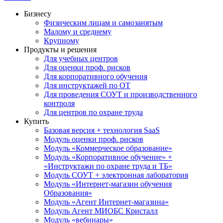
Бизнесу
Физическим лицам и самозанятым
Малому и среднему
Крупному
Продукты и решения
Для учебных центров
Для оценки проф. рисков
Для корпоративного обучения
Для инструктажей по ОТ
Для проведения СОУТ и производственного
контроля
Для центров по охране труда
Купить
Базовая версия + технология SaaS
Модуль оценки проф. рисков
Модуль «Коммерческое образование»
Модуль «Корпоративное обучение» +
«Инструктажи по охране труда и ТБ»
Модуль СОУТ + электронная лаборатория
Модуль «Интернет-магазин обучения
Образования»
Модуль «Агент Интернет-магазина»
Модуль Агент МИОБС Кристалл
Модуль «вебинары»