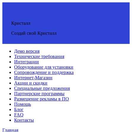
Кристалл
Создай свой Кристалл
Демо версия
Технические требования
Интеграции
Оборудование для установки
Сопровождение и поддержка
Интернет-Магазин
Акции и скидки
Специальные предложения
Партнерские программы
Размещение рекламы в ПО
Помощь
Блог
FAQ
Контакты
Главная