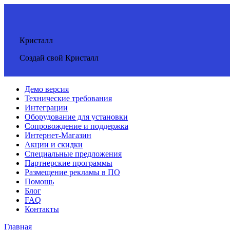
Кристалл
Создай свой Кристалл
Демо версия
Технические требования
Интеграции
Оборудование для установки
Сопровождение и поддержка
Интернет-Магазин
Акции и скидки
Специальные предложения
Партнерские программы
Размещение рекламы в ПО
Помощь
Блог
FAQ
Контакты
Главная