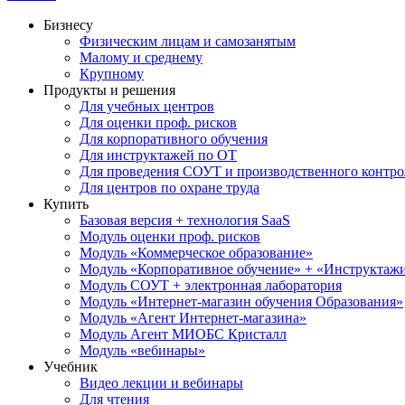
Бизнесу
Физическим лицам и самозанятым
Малому и среднему
Крупному
Продукты и решения
Для учебных центров
Для оценки проф. рисков
Для корпоративного обучения
Для инструктажей по ОТ
Для проведения СОУТ и производственного контро
Для центров по охране труда
Купить
Базовая версия + технология SaaS
Модуль оценки проф. рисков
Модуль «Коммерческое образование»
Модуль «Корпоративное обучение» + «Инструктажи 
Модуль СОУТ + электронная лаборатория
Модуль «Интернет-магазин обучения Образования»
Модуль «Агент Интернет-магазина»
Модуль Агент МИОБС Кристалл
Модуль «вебинары»
Учебник
Видео лекции и вебинары
Для чтения