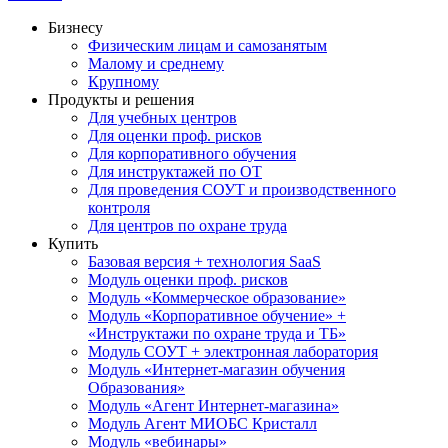
Бизнесу
Физическим лицам и самозанятым
Малому и среднему
Крупному
Продукты и решения
Для учебных центров
Для оценки проф. рисков
Для корпоративного обучения
Для инструктажей по ОТ
Для проведения СОУТ и производственного
контроля
Для центров по охране труда
Купить
Базовая версия + технология SaaS
Модуль оценки проф. рисков
Модуль «Коммерческое образование»
Модуль «Корпоративное обучение» +
«Инструктажи по охране труда и ТБ»
Модуль СОУТ + электронная лаборатория
Модуль «Интернет-магазин обучения
Образования»
Модуль «Агент Интернет-магазина»
Модуль Агент МИОБС Кристалл
Модуль «вебинары»