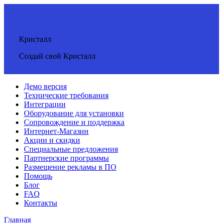
Кристалл
Создай свой Кристалл
Демо версия
Технические требования
Интеграции
Оборудование для установки
Сопровождение и поддержка
Интернет-Магазин
Акции и скидки
Специальные предложения
Партнерские программы
Размещение рекламы в ПО
Помощь
Блог
FAQ
Контакты
Главная