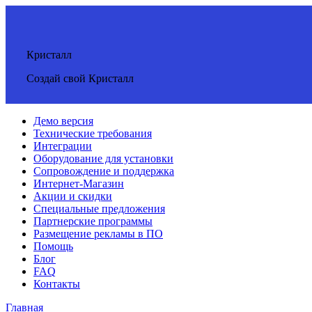
Кристалл
Создай свой Кристалл
Демо версия
Технические требования
Интеграции
Оборудование для установки
Сопровождение и поддержка
Интернет-Магазин
Акции и скидки
Специальные предложения
Партнерские программы
Размещение рекламы в ПО
Помощь
Блог
FAQ
Контакты
Главная