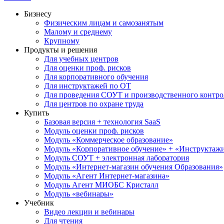
Бизнесу
Физическим лицам и самозанятым
Малому и среднему
Крупному
Продукты и решения
Для учебных центров
Для оценки проф. рисков
Для корпоративного обучения
Для инструктажей по ОТ
Для проведения СОУТ и производственного контро
Для центров по охране труда
Купить
Базовая версия + технология SaaS
Модуль оценки проф. рисков
Модуль «Коммерческое образование»
Модуль «Корпоративное обучение» + «Инструктажи 
Модуль СОУТ + электронная лаборатория
Модуль «Интернет-магазин обучения Образования»
Модуль «Агент Интернет-магазина»
Модуль Агент МИОБС Кристалл
Модуль «вебинары»
Учебник
Видео лекции и вебинары
Для чтения