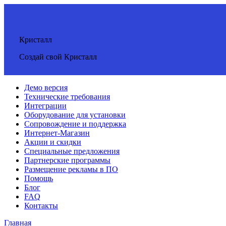
Кристалл
Создай свой Кристалл
Демо версия
Технические требования
Интеграции
Оборудование для установки
Сопровождение и поддержка
Интернет-Магазин
Акции и скидки
Специальные предложения
Партнерские программы
Размещение рекламы в ПО
Помощь
Блог
FAQ
Контакты
Главная