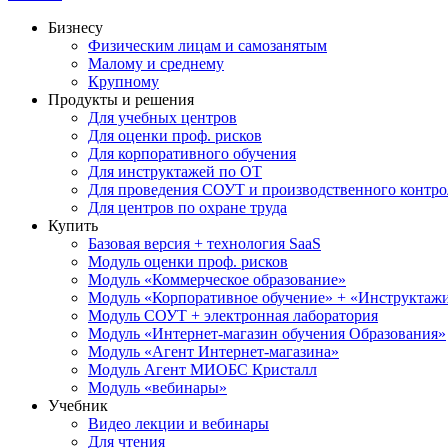
Бизнесу
Физическим лицам и самозанятым
Малому и среднему
Крупному
Продукты и решения
Для учебных центров
Для оценки проф. рисков
Для корпоративного обучения
Для инструктажей по ОТ
Для проведения СОУТ и производственного контро
Для центров по охране труда
Купить
Базовая версия + технология SaaS
Модуль оценки проф. рисков
Модуль «Коммерческое образование»
Модуль «Корпоративное обучение» + «Инструктажи 
Модуль СОУТ + электронная лаборатория
Модуль «Интернет-магазин обучения Образования»
Модуль «Агент Интернет-магазина»
Модуль Агент МИОБС Кристалл
Модуль «вебинары»
Учебник
Видео лекции и вебинары
Для чтения