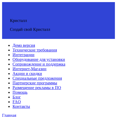
Кристалл
Создай свой Кристалл
Демо версия
Технические требования
Интеграции
Оборудование для установки
Сопровождение и поддержка
Интернет-Магазин
Акции и скидки
Специальные предложения
Партнерские программы
Размещение рекламы в ПО
Помощь
Блог
FAQ
Контакты
Главная