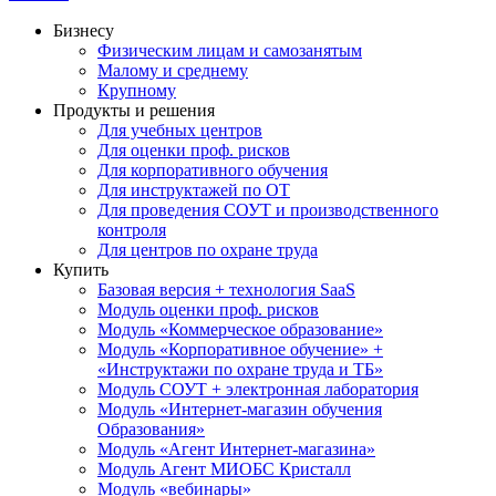
Бизнесу
Физическим лицам и самозанятым
Малому и среднему
Крупному
Продукты и решения
Для учебных центров
Для оценки проф. рисков
Для корпоративного обучения
Для инструктажей по ОТ
Для проведения СОУТ и производственного
контроля
Для центров по охране труда
Купить
Базовая версия + технология SaaS
Модуль оценки проф. рисков
Модуль «Коммерческое образование»
Модуль «Корпоративное обучение» +
«Инструктажи по охране труда и ТБ»
Модуль СОУТ + электронная лаборатория
Модуль «Интернет-магазин обучения
Образования»
Модуль «Агент Интернет-магазина»
Модуль Агент МИОБС Кристалл
Модуль «вебинары»