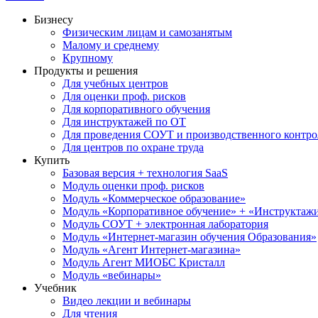
Бизнесу
Физическим лицам и самозанятым
Малому и среднему
Крупному
Продукты и решения
Для учебных центров
Для оценки проф. рисков
Для корпоративного обучения
Для инструктажей по ОТ
Для проведения СОУТ и производственного контро
Для центров по охране труда
Купить
Базовая версия + технология SaaS
Модуль оценки проф. рисков
Модуль «Коммерческое образование»
Модуль «Корпоративное обучение» + «Инструктажи 
Модуль СОУТ + электронная лаборатория
Модуль «Интернет-магазин обучения Образования»
Модуль «Агент Интернет-магазина»
Модуль Агент МИОБС Кристалл
Модуль «вебинары»
Учебник
Видео лекции и вебинары
Для чтения