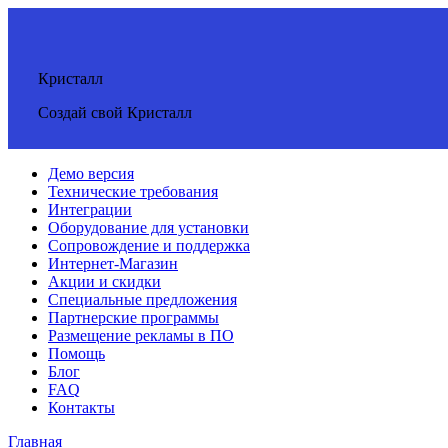
Кристалл
Создай свой Кристалл
Демо версия
Технические требования
Интеграции
Оборудование для установки
Сопровождение и поддержка
Интернет-Магазин
Акции и скидки
Специальные предложения
Партнерские программы
Размещение рекламы в ПО
Помощь
Блог
FAQ
Контакты
Главная