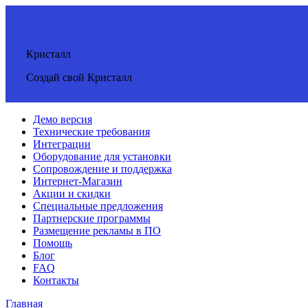
Кристалл
Создай свой Кристалл
Демо версия
Технические требования
Интеграции
Оборудование для установки
Сопровождение и поддержка
Интернет-Магазин
Акции и скидки
Специальные предложения
Партнерские программы
Размещение рекламы в ПО
Помощь
Блог
FAQ
Контакты
Главная