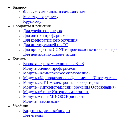
Бизнесу
Физическим лицам и самозанятым
Малому и среднему
Крупному
Продукты и решения
Для учебных центров
Для оценки проф. рисков
Для корпоративного обучения
Для инструктажей по ОТ
Для проведения СОУТ и производственного контро
Для центров по охране труда
Купить
Базовая версия + технология SaaS
Модуль оценки проф. рисков
Модуль «Коммерческое образование»
Модуль «Корпоративное обучение» + «Инструктажи 
Модуль СОУТ + электронная лаборатория
Модуль «Интернет-магазин обучения Образования»
Модуль «Агент Интернет-магазина»
Модуль Агент МИОБС Кристалл
Модуль «вебинары»
Учебник
Видео лекции и вебинары
Для чтения