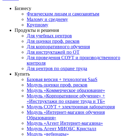
Бизнесу
Физическим лицам и самозанятым
Малому и среднему
Крупному
Продукты и решения
Для учебных центров
Для оценки проф. рисков
Для корпоративного обучения
Для инструктажей по ОТ
Для проведения СОУТ и производственного
контроля
Для центров по охране труда
Купить
Базовая версия + технология SaaS
Модуль оценки проф. рисков
Модуль «Коммерческое образование»
Модуль «Корпоративное обучение» +
«Инструктажи по охране труда и ТБ»
Модуль СОУТ + электронная лаборатория
Модуль «Интернет-магазин обучения
Образования»
Модуль «Агент Интернет-магазина»
Модуль Агент МИОБС Кристалл
Модуль «вебинары»