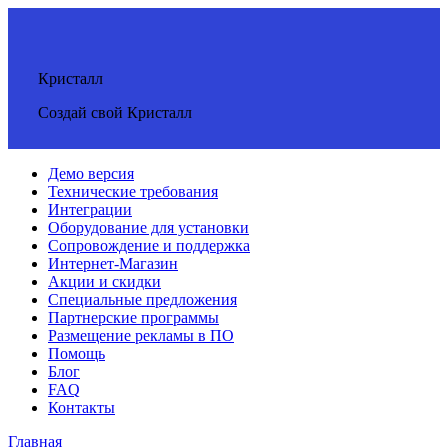
Кристалл
Создай свой Кристалл
Демо версия
Технические требования
Интеграции
Оборудование для установки
Сопровождение и поддержка
Интернет-Магазин
Акции и скидки
Специальные предложения
Партнерские программы
Размещение рекламы в ПО
Помощь
Блог
FAQ
Контакты
Главная