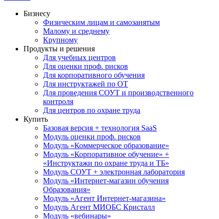
Бизнесу
Физическим лицам и самозанятым
Малому и среднему
Крупному
Продукты и решения
Для учебных центров
Для оценки проф. рисков
Для корпоративного обучения
Для инструктажей по ОТ
Для проведения СОУТ и производственного
контроля
Для центров по охране труда
Купить
Базовая версия + технология SaaS
Модуль оценки проф. рисков
Модуль «Коммерческое образование»
Модуль «Корпоративное обучение» +
«Инструктажи по охране труда и ТБ»
Модуль СОУТ + электронная лаборатория
Модуль «Интернет-магазин обучения
Образования»
Модуль «Агент Интернет-магазина»
Модуль Агент МИОБС Кристалл
Модуль «вебинары»