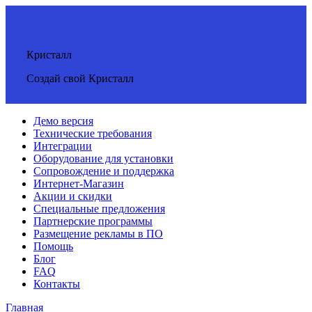
Кристалл
Создай свой Кристалл
Демо версия
Технические требования
Интеграции
Оборудование для установки
Сопровождение и поддержка
Интернет-Магазин
Акции и скидки
Специальные предложения
Партнерские программы
Размещение рекламы в ПО
Помощь
Блог
FAQ
Контакты
Главная