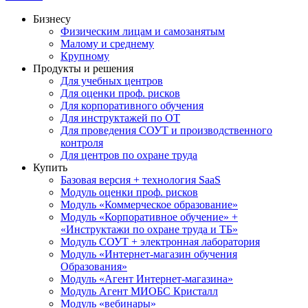
Бизнесу
Физическим лицам и самозанятым
Малому и среднему
Крупному
Продукты и решения
Для учебных центров
Для оценки проф. рисков
Для корпоративного обучения
Для инструктажей по ОТ
Для проведения СОУТ и производственного
контроля
Для центров по охране труда
Купить
Базовая версия + технология SaaS
Модуль оценки проф. рисков
Модуль «Коммерческое образование»
Модуль «Корпоративное обучение» +
«Инструктажи по охране труда и ТБ»
Модуль СОУТ + электронная лаборатория
Модуль «Интернет-магазин обучения
Образования»
Модуль «Агент Интернет-магазина»
Модуль Агент МИОБС Кристалл
Модуль «вебинары»