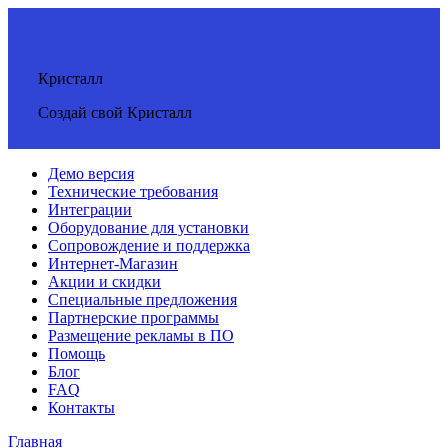
Кристалл
Создай свой Кристалл
Демо версия
Технические требования
Интеграции
Оборудование для установки
Сопровождение и поддержка
Интернет-Магазин
Акции и скидки
Специальные предложения
Партнерские программы
Размещение рекламы в ПО
Помощь
Блог
FAQ
Контакты
Главная